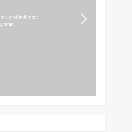
lle m’a profondément
 Cynthia…