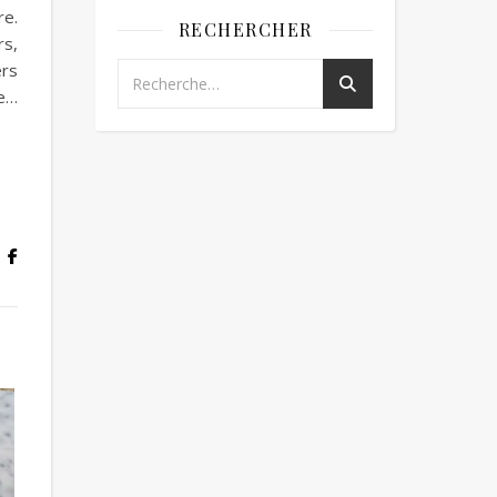
re.
RECHERCHER
rs,
ers
re…