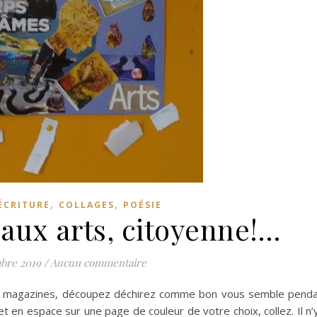
,
,
'ÉCRITURE
COLLAGES
POÉSIE
aux arts, citoyenne!…
bre 2019
/
Aucun commentaire
ues magazines, découpez déchirez comme bon vous semble pend
 en espace sur une page de couleur de votre choix, collez. Il n’