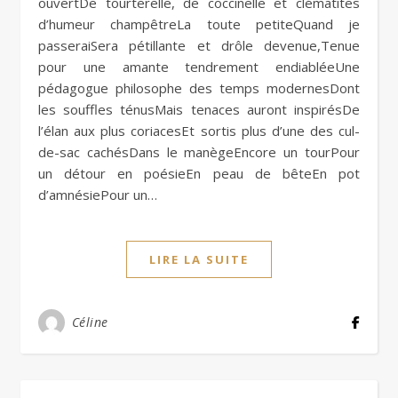
ouvertDe tourterelle, de coccinelle et clématites
d’humeur champêtreLa toute petiteQuand je
passeraiSera pétillante et drôle devenue,Tenue
pour une amante tendrement endiabléeUne
pédagogue philosophe des temps modernesDont
les souffles ténusMais tenaces auront inspirésDe
l’élan aux plus coriacesEt sortis plus d’une des cul-
de-sac cachésDans le manègeEncore un tourPour
un détour en poésieEn peau de bêteEn pot
d’amnésiePour un…
LIRE LA SUITE
Céline