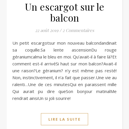
Un escargot sur le
balcon
22 août 2019
/
2 Commentaires
Un petit escargotsur mon nouveau balcondandinait
sa coquille.Sa lente ascensionDu rouge
géraniumcalma le bleu en moi. Qu’avait-il à faire là?Et
comment est-il arrivéSi haut sur mon balcon?Avait-il
une raison?Le géranium? n’y est même pas resté!
Non, instinctivement, il n’a fait que passer.Une vie au
ralenti…Une de ces minutesQui en paraissent mille
Qui aurait pu dire queSon bonjour matinalMe
rendrait ainsiUn si joli sourire!
LIRE LA SUITE