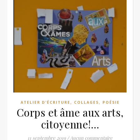
,
,
ATELIER D'ÉCRITURE
COLLAGES
POÉSIE
Corps et âme aux arts,
citoyenne!…
11 septembre 2019
/
Aucun commentaire